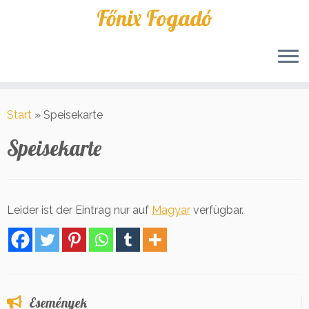
Főnix Fogadó
Zum
Inhalt
Start
»
Speisekarte
springen
Speisekarte
Leider ist der Eintrag nur auf
Magyar
verfügbar.
Események