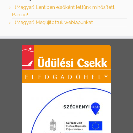
(Magyar) Lentiben elsőként lettünk minősített
Panzió!
(Magyar) Megújítottuk weblapunkat