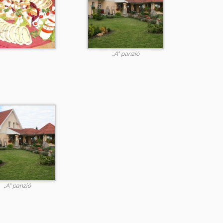
„A“ panzió
„A“ panzió