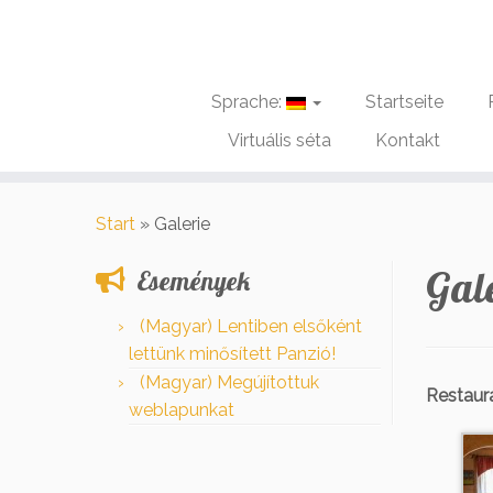
Sprache:
Startseite
Virtuális séta
Kontakt
Zum
Inhalt
Start
»
Galerie
springen
Gal
Események
(Magyar) Lentiben elsőként
lettünk minősített Panzió!
(Magyar) Megújítottuk
Restaur
weblapunkat