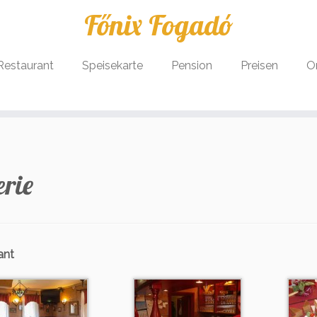
Főnix Fogadó
Restaurant
Speisekarte
Pension
Preisen
O
erie
ant