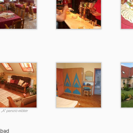
„A“ panzió előtér
lbad