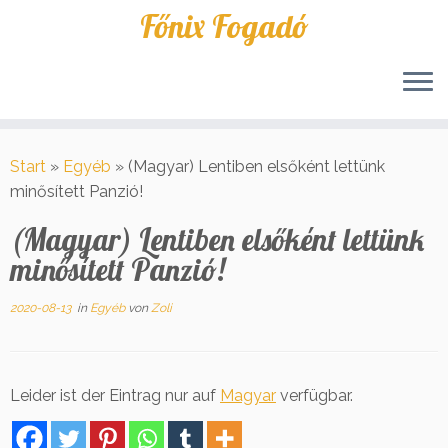
Főnix Fogadó
Zum
Inhalt
Start
»
Egyéb
»
(Magyar) Lentiben elsőként lettünk
springen
minősített Panzió!
(Magyar) Lentiben elsőként lettünk
minősített Panzió!
2020-08-13
in
Egyéb
von
Zoli
Leider ist der Eintrag nur auf
Magyar
verfügbar.