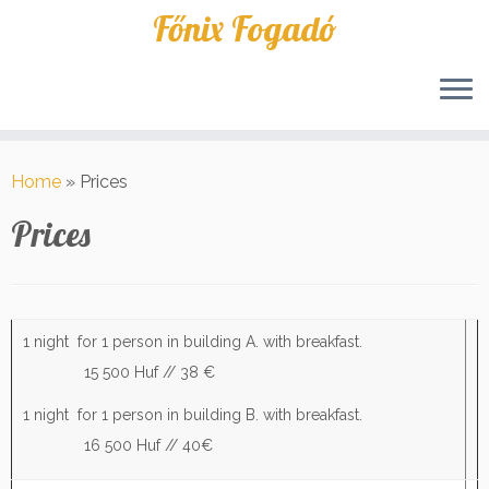
Főnix Fogadó
Skip
to
Home
»
Prices
content
Prices
1 night for 1 person in building A. with breakfast.
15 500 Huf // 38 €
1 night for 1 person in building B. with breakfast.
16 500 Huf // 40€