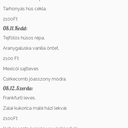
Tarhonyás hús cékla.
2100Ft
08.11.Kedd:
Tejfölös húsos répa.
Aranygaluska vanília öntet.
2100 Ft
Mexicói sajtleves
Csirkecomb jóasszony módra.
08.12.Szerda:
Frankfurti leves.
Zalai kukorica málé házi lekvár.
2100Ft