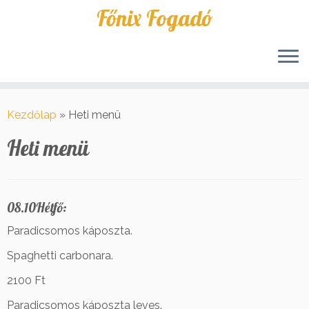
Főnix Fogadó
Skip
to
Kezdőlap
»
Heti menü
content
Heti menü
08.10Hétfő:
Paradicsomos káposzta.
Spaghetti carbonara.
2100 Ft
Paradicsomos káposzta leves.