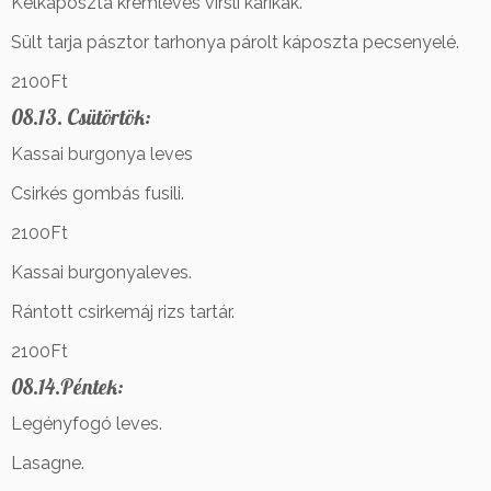
Kelkáposzta krémleves virsli karikák.
Sült tarja pásztor tarhonya párolt káposzta pecsenyelé.
2100Ft
08.13. Csütörtök:
Kassai burgonya leves
Csirkés gombás fusili.
2100Ft
Kassai burgonyaleves.
Rántott csirkemáj rizs tartár.
2100Ft
08.14.Péntek:
Legényfogó leves.
Lasagne.