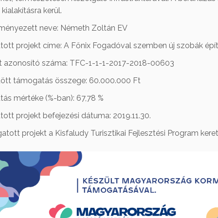
kialakításra kerül.
ényezett neve: Németh Zoltán EV
ott projekt címe: A Főnix Fogadóval szemben új szobák épít
t azonosító száma: TFC-1-1-1-2017-2018-00603
ött támogatás összege: 60.000.000 Ft
ás mértéke (%-ban): 67,78 %
tt projekt befejezési dátuma: 2019.11.30.
tott projekt a Kisfaludy Turisztikai Fejlesztési Program ker