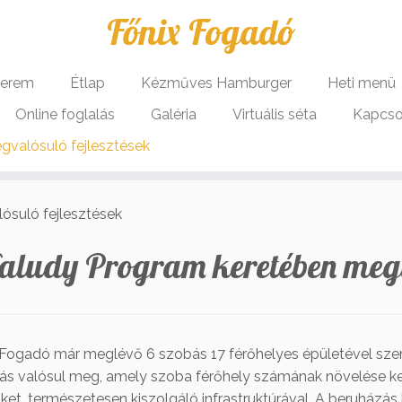
Főnix Fogadó
terem
Étlap
Kézműves Hamburger
Heti menü
Online foglalás
Galéria
Virtuális séta
Kapcso
gvalósuló fejlesztések
ósuló fejlesztések
faludy Program keretében megv
 Fogadó már meglévő 6 szobás 17 férőhelyes épületével sze
ás valósul meg, amely szoba férőhely számának növelése ker
et, természetesen kiszolgáló infrastruktúrával. A beruházás