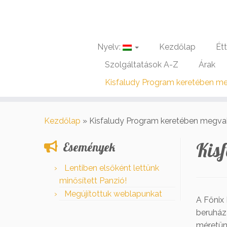
Nyelv:
Kezdőlap
Ét
Szolgáltatások A-Z
Árak
Kisfaludy Program keretében me
Skip
to
Kezdőlap
»
Kisfaludy Program keretében megval
content
Kis
Események
Lentiben elsőként lettünk
minősített Panzió!
Megújítottuk weblapunkat
A Főnix
beruház
méretünk