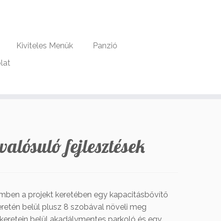
Kiviteles Menük
Panzió
lat
alósuló fejlesztések
mben a projekt keretében egy kapacitásbővítő
etén belül plusz 8 szobával növeli meg
 keretein belül akadálymentes parkoló és egy