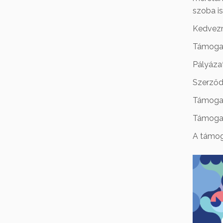
szoba is 
Kedvezm
Támogat
Pályáza
Szerződ
Támogat
Támogato
A támoga