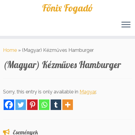
Főnix Fogadó
Skip
to
Home
»
(Magyar) Kézműves Hamburger
content
(Magyar) Kézműves Hamburger
Sorry, this entry is only available in
Magyar
.
Események