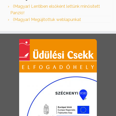
(Magyar) Lentiben elsőként lettünk minősített
Panzió!
(Magyar) Megújítottuk weblapunkat