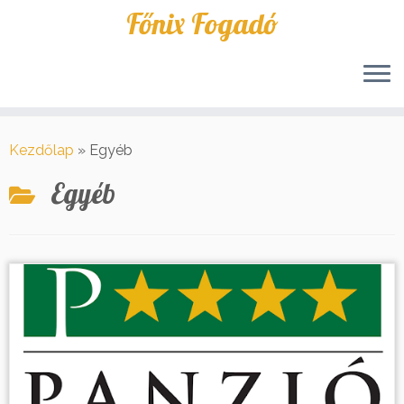
Főnix Fogadó
Skip
to
Kezdőlap
»
Egyéb
content
Egyéb